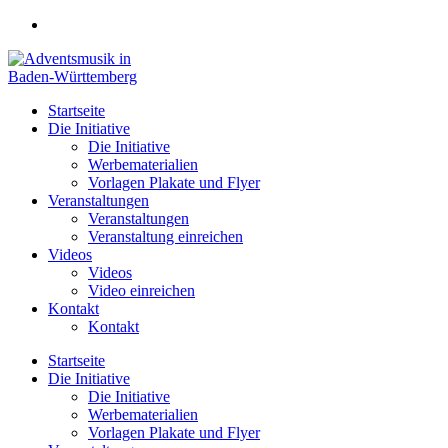
Zum
Inhalt
springen
Startseite
Die Initiative
Die Initiative
Werbematerialien
Vorlagen Plakate und Flyer
Veranstaltungen
Veranstaltungen
Veranstaltung einreichen
Videos
Videos
Video einreichen
Kontakt
Kontakt
Startseite
Die Initiative
Die Initiative
Werbematerialien
Vorlagen Plakate und Flyer