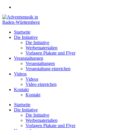
Zum
Inhalt
springen
Startseite
Die Initiative
Die Initiative
Werbematerialien
Vorlagen Plakate und Flyer
Veranstaltungen
Veranstaltungen
Veranstaltung einreichen
Videos
Videos
Video einreichen
Kontakt
Kontakt
Startseite
Die Initiative
Die Initiative
Werbematerialien
Vorlagen Plakate und Flyer