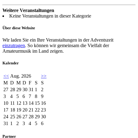
Weitere Veranstaltungen
Keine Veranstaltungen in dieser Kategorie
Über diese Website
Wir laden Sie ein Ihre Veranstaltungen in der Adventszeit
einzutragen
. So können wir gemeinsam die Vielfalt der
Amateurmusik im Land zeigen.
Kalender
<<
Aug. 2026
>>
M
D
M
D
F
S
S
27
28
29
30
31
1
2
3
4
5
6
7
8
9
10
11
12
13
14
15
16
17
18
19
20
21
22
23
24
25
26
27
28
29
30
31
1
2
3
4
5
6
Partner