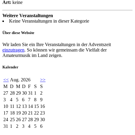
Art:
keine
Weitere Veranstaltungen
Keine Veranstaltungen in dieser Kategorie
Über diese Website
Wir laden Sie ein Ihre Veranstaltungen in der Adventszeit
einzutragen
. So können wir gemeinsam die Vielfalt der
Amateurmusik im Land zeigen.
Kalender
<<
Aug. 2026
>>
M
D
M
D
F
S
S
27
28
29
30
31
1
2
3
4
5
6
7
8
9
10
11
12
13
14
15
16
17
18
19
20
21
22
23
24
25
26
27
28
29
30
31
1
2
3
4
5
6