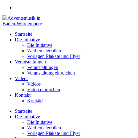
Zum
Inhalt
springen
Startseite
Die Initiative
Die Initiative
Werbematerialien
Vorlagen Plakate und Flyer
Veranstaltungen
Veranstaltungen
Veranstaltung einreichen
Videos
Videos
Video einreichen
Kontakt
Kontakt
Startseite
Die Initiative
Die Initiative
Werbematerialien
Vorlagen Plakate und Flyer