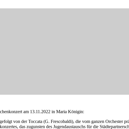
rchenkonzert am 13.11.2022 in Maria Königin:
efolgt von der Toccata (G. Frescobaldi), die vom ganzen Orchester präs
nzertes, das zugunsten des Jugendaustauschs für die Städtepartnerscha