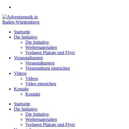
Zum
Inhalt
springen
Startseite
Die Initiative
Die Initiative
Werbematerialien
Vorlagen Plakate und Flyer
Veranstaltungen
Veranstaltungen
Veranstaltung einreichen
Videos
Videos
Video einreichen
Kontakt
Kontakt
Startseite
Die Initiative
Die Initiative
Werbematerialien
Vorlagen Plakate und Flyer