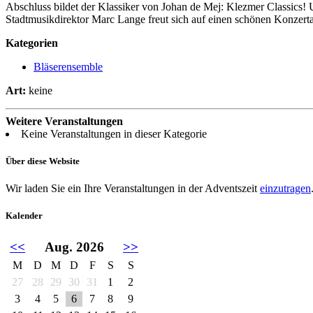
Abschluss bildet der Klassiker von Johan de Mej: Klezmer Classics! 
Stadtmusikdirektor Marc Lange freut sich auf einen schönen Konzertab
Kategorien
Bläserensemble
Art:
keine
Weitere Veranstaltungen
Keine Veranstaltungen in dieser Kategorie
Über diese Website
Wir laden Sie ein Ihre Veranstaltungen in der Adventszeit
einzutragen
Kalender
<<
Aug. 2026
>>
M
D
M
D
F
S
S
27
28
29
30
31
1
2
3
4
5
6
7
8
9