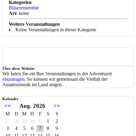
Kategorien
Bläserensemble
Art:
keine
Weitere Veranstaltungen
Keine Veranstaltungen in dieser Kategorie
Über diese Website
Wir laden Sie ein Ihre Veranstaltungen in der Adventszeit
einzutragen
. So können wir gemeinsam die Vielfalt der
Amateurmusik im Land zeigen.
Kalender
<<
Aug. 2026
>>
M
D
M
D
F
S
S
27
28
29
30
31
1
2
3
4
5
6
7
8
9
10
11
12
13
14
15
16