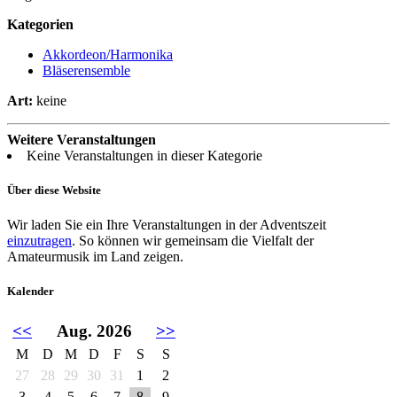
Kategorien
Akkordeon/Harmonika
Bläserensemble
Art:
keine
Weitere Veranstaltungen
Keine Veranstaltungen in dieser Kategorie
Über diese Website
Wir laden Sie ein Ihre Veranstaltungen in der Adventszeit
einzutragen
. So können wir gemeinsam die Vielfalt der
Amateurmusik im Land zeigen.
Kalender
<<
Aug. 2026
>>
M
D
M
D
F
S
S
27
28
29
30
31
1
2
3
4
5
6
7
8
9