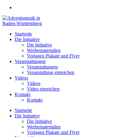
Zum
Inhalt
springen
Startseite
Die Initiative
Die Initiative
Werbematerialien
Vorlagen Plakate und Flyer
Veranstaltungen
Veranstaltungen
Veranstaltung einreichen
Videos
Videos
Video einreichen
Kontakt
Kontakt
Startseite
Die Initiative
Die Initiative
Werbematerialien
Vorlagen Plakate und Flyer