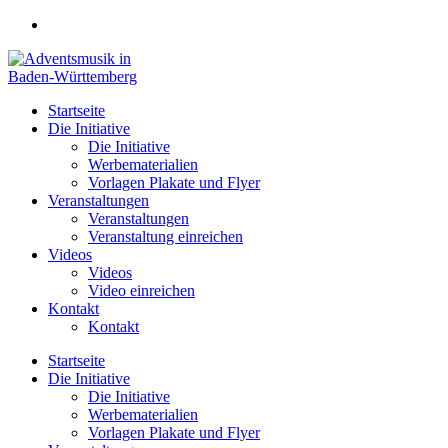
Zum
Inhalt
springen
Startseite
Die Initiative
Die Initiative
Werbematerialien
Vorlagen Plakate und Flyer
Veranstaltungen
Veranstaltungen
Veranstaltung einreichen
Videos
Videos
Video einreichen
Kontakt
Kontakt
Startseite
Die Initiative
Die Initiative
Werbematerialien
Vorlagen Plakate und Flyer