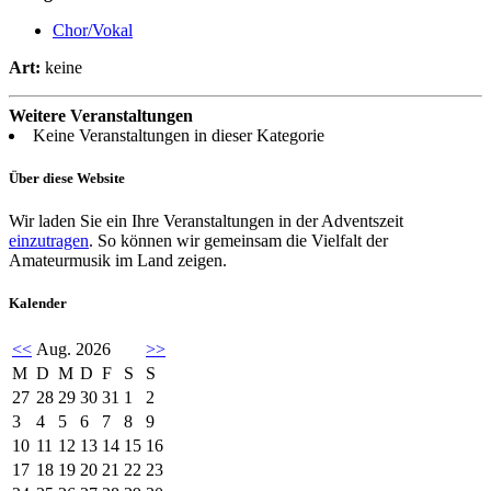
Chor/Vokal
Art:
keine
Weitere Veranstaltungen
Keine Veranstaltungen in dieser Kategorie
Über diese Website
Wir laden Sie ein Ihre Veranstaltungen in der Adventszeit
einzutragen
. So können wir gemeinsam die Vielfalt der
Amateurmusik im Land zeigen.
Kalender
<<
Aug. 2026
>>
M
D
M
D
F
S
S
27
28
29
30
31
1
2
3
4
5
6
7
8
9
10
11
12
13
14
15
16
17
18
19
20
21
22
23