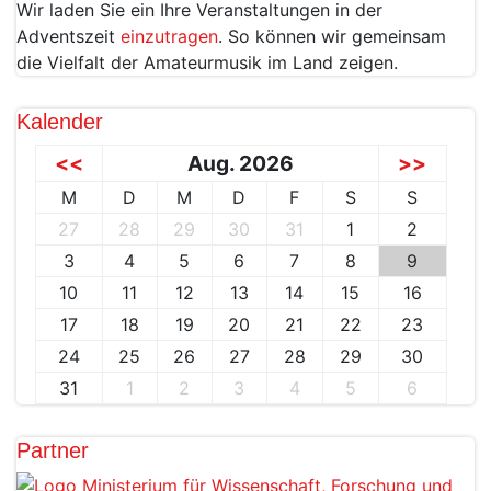
Wir laden Sie ein Ihre Veranstaltungen in der
Adventszeit
einzutragen
. So können wir gemeinsam
die Vielfalt der Amateurmusik im Land zeigen.
Kalender
<<
Aug. 2026
>>
M
D
M
D
F
S
S
27
28
29
30
31
1
2
3
4
5
6
7
8
9
10
11
12
13
14
15
16
17
18
19
20
21
22
23
24
25
26
27
28
29
30
31
1
2
3
4
5
6
Partner