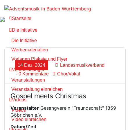
Zum
Inhalt
springen
Startseite
Die Initiative
Die Initiative
Werbematerialien
Vorlagen Plakate und Flyer
14 Dez. 2024
Landesmusikverband
Veranstaltungen
- 0 Kommentare
Chor/Vokal
Veranstaltungen
Veranstaltung einreichen
Gospel meets Christmas
Videos
Veranstalter
Gesangverein "Freundschaft" 1859
Videos
Göbrichen e.V.
Video einreichen
Datum/Zeit
Kontakt