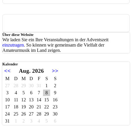
Über diese Website
Wir laden Sie ein Ihre Veranstaltungen in der Adventszeit
einzutragen
. So können wir gemeinsam die Vielfalt der
Amateurmusik im Land zeigen.
Kalender
<<
Aug. 2026
>>
M
D
M
D
F
S
S
27
28
29
30
31
1
2
3
4
5
6
7
8
9
10
11
12
13
14
15
16
17
18
19
20
21
22
23
24
25
26
27
28
29
30
31
1
2
3
4
5
6