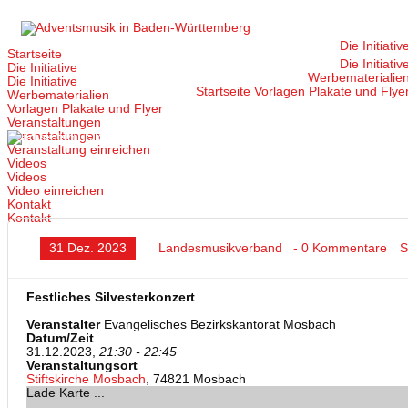
Zum
Inhalt
springen
Die Initiativ
Startseite
Die Initiativ
Die Initiative
Werbematerialie
Die Initiative
Startseite
Vorlagen Plakate und Flye
Werbematerialien
Vorlagen Plakate und Flyer
Veranstaltungen
Veranstaltungen
Veranstaltung einreichen
Videos
Videos
Video einreichen
Kontakt
Kontakt
31 Dez. 2023
Landesmusikverband
- 0 Kommentare
S
Festliches Silvesterkonzert
Veranstalter
Evangelisches Bezirkskantorat Mosbach
Datum/Zeit
31.12.2023,
21:30 - 22:45
Veranstaltungsort
Stiftskirche Mosbach
, 74821 Mosbach
Lade Karte ...