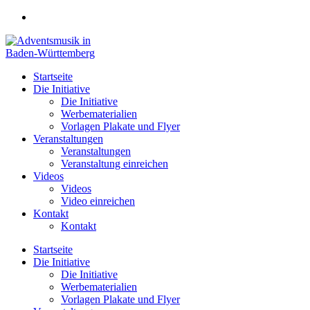
Zum
Inhalt
springen
Startseite
Die Initiative
Die Initiative
Werbematerialien
Vorlagen Plakate und Flyer
Veranstaltungen
Veranstaltungen
Veranstaltung einreichen
Videos
Videos
Video einreichen
Kontakt
Kontakt
Startseite
Die Initiative
Die Initiative
Werbematerialien
Vorlagen Plakate und Flyer