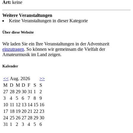
Art:
keine
Weitere Veranstaltungen
Keine Veranstaltungen in dieser Kategorie
Über diese Website
Wir laden Sie ein Ihre Veranstaltungen in der Adventszeit
einzutragen
. So können wir gemeinsam die Vielfalt der
Amateurmusik im Land zeigen.
Kalender
<<
Aug. 2026
>>
M
D
M
D
F
S
S
27
28
29
30
31
1
2
3
4
5
6
7
8
9
10
11
12
13
14
15
16
17
18
19
20
21
22
23
24
25
26
27
28
29
30
31
1
2
3
4
5
6