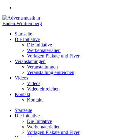
Zum
Inhalt
springen
Startseite
Die Initiative
Die Initiative
Werbematerialien
Vorlagen Plakate und Flyer
Veranstaltungen
Veranstaltungen
Veranstaltung einreichen
Videos
Videos
Video einreichen
Kontakt
Kontakt
Startseite
Die Initiative
Die Initiative
Werbematerialien
Vorlagen Plakate und Flyer