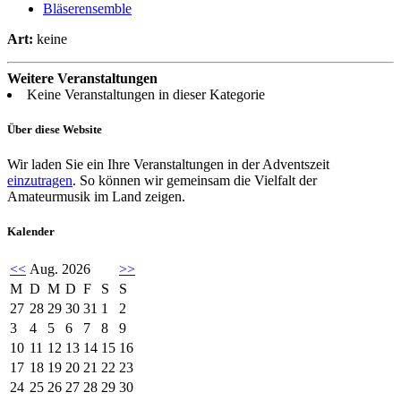
Bläserensemble
Art:
keine
Weitere Veranstaltungen
Keine Veranstaltungen in dieser Kategorie
Über diese Website
Wir laden Sie ein Ihre Veranstaltungen in der Adventszeit
einzutragen
. So können wir gemeinsam die Vielfalt der
Amateurmusik im Land zeigen.
Kalender
<<
Aug. 2026
>>
M
D
M
D
F
S
S
27
28
29
30
31
1
2
3
4
5
6
7
8
9
10
11
12
13
14
15
16
17
18
19
20
21
22
23
24
25
26
27
28
29
30