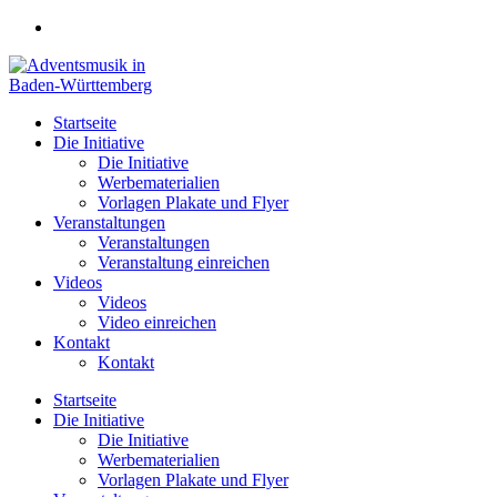
Zum
Inhalt
springen
Startseite
Die Initiative
Die Initiative
Werbematerialien
Vorlagen Plakate und Flyer
Veranstaltungen
Veranstaltungen
Veranstaltung einreichen
Videos
Videos
Video einreichen
Kontakt
Kontakt
Startseite
Die Initiative
Die Initiative
Werbematerialien
Vorlagen Plakate und Flyer