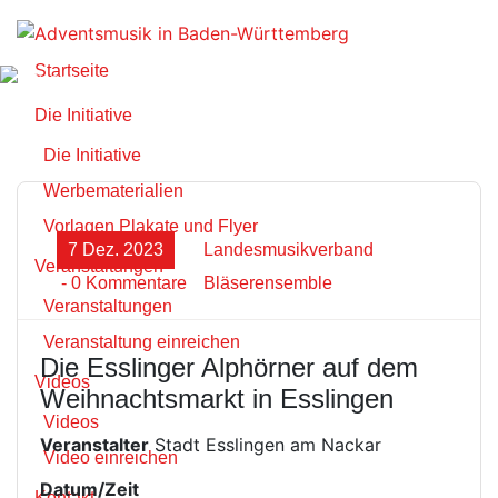
Zum
Inhalt
springen
Startseite
Die Initiative
Die Initiative
Werbematerialien
Vorlagen Plakate und Flyer
7 Dez. 2023
Landesmusikverband
Veranstaltungen
- 0 Kommentare
Bläserensemble
Veranstaltungen
Veranstaltung einreichen
Die Esslinger Alphörner auf dem
Videos
Weihnachtsmarkt in Esslingen
Videos
Veranstalter
Stadt Esslingen am Nackar
Video einreichen
Datum/Zeit
Kontakt