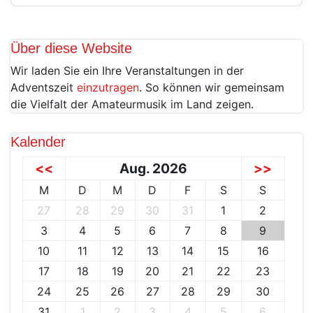
Über diese Website
Wir laden Sie ein Ihre Veranstaltungen in der
Adventszeit
einzutragen
. So können wir gemeinsam
die Vielfalt der Amateurmusik im Land zeigen.
Kalender
<<
Aug. 2026
>>
M
D
M
D
F
S
S
27
28
29
30
31
1
2
3
4
5
6
7
8
9
10
11
12
13
14
15
16
17
18
19
20
21
22
23
24
25
26
27
28
29
30
31
1
2
3
4
5
6