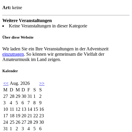
Art:
keine
Weitere Veranstaltungen
Keine Veranstaltungen in dieser Kategorie
Über diese Website
Wir laden Sie ein Ihre Veranstaltungen in der Adventszeit
einzutragen
. So können wir gemeinsam die Vielfalt der
Amateurmusik im Land zeigen.
Kalender
<<
Aug. 2026
>>
M
D
M
D
F
S
S
27
28
29
30
31
1
2
3
4
5
6
7
8
9
10
11
12
13
14
15
16
17
18
19
20
21
22
23
24
25
26
27
28
29
30
31
1
2
3
4
5
6