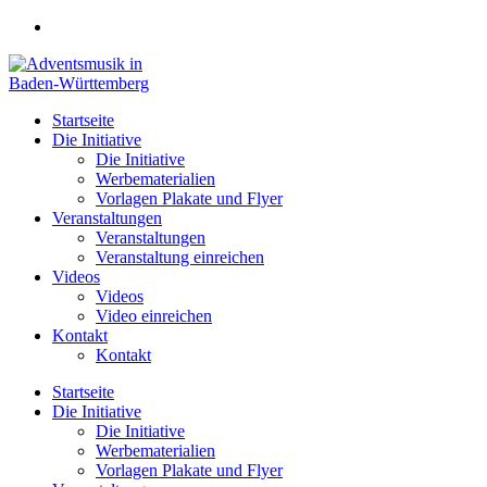
Zum
Inhalt
springen
Startseite
Die Initiative
Die Initiative
Werbematerialien
Vorlagen Plakate und Flyer
Veranstaltungen
Veranstaltungen
Veranstaltung einreichen
Videos
Videos
Video einreichen
Kontakt
Kontakt
Startseite
Die Initiative
Die Initiative
Werbematerialien
Vorlagen Plakate und Flyer