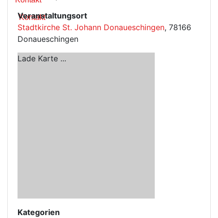
Veranstaltungsort
Kontakt
Stadtkirche St. Johann Donaueschingen
, 78166
Donaueschingen
Lade Karte ...
Kategorien