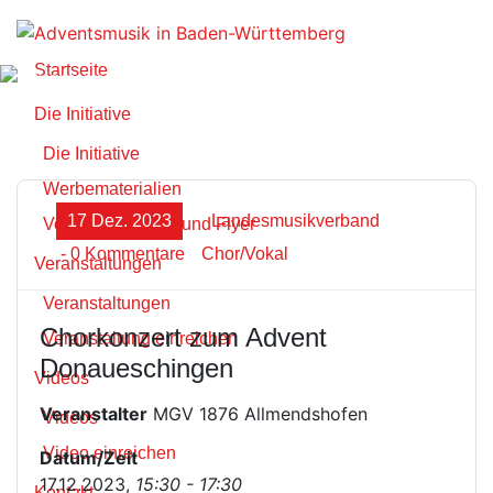
Zum
Inhalt
springen
Startseite
Die Initiative
Die Initiative
Werbematerialien
17 Dez. 2023
Landesmusikverband
Vorlagen Plakate und Flyer
- 0 Kommentare
Chor/Vokal
Veranstaltungen
Veranstaltungen
Chorkonzert zum Advent
Veranstaltung einreichen
Donaueschingen
Videos
Veranstalter
MGV 1876 Allmendshofen
Videos
Video einreichen
Datum/Zeit
17.12.2023,
15:30 - 17:30
Kontakt