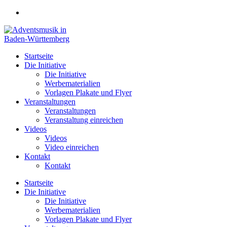
Zum
Inhalt
springen
Startseite
Die Initiative
Die Initiative
Werbematerialien
Vorlagen Plakate und Flyer
Veranstaltungen
Veranstaltungen
Veranstaltung einreichen
Videos
Videos
Video einreichen
Kontakt
Kontakt
Startseite
Die Initiative
Die Initiative
Werbematerialien
Vorlagen Plakate und Flyer