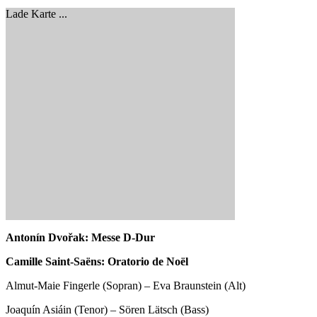
Lade Karte ...
Anton
í
n Dvo
ř
ak: Messe D-Dur
Camille Saint-Sa
ë
ns: Oratorio de Noël
Almut-Maie Fingerle (Sopran) – Eva Braunstein (Alt)
Joaquín Asiáin (Tenor) – Sören Lätsch (Bass)