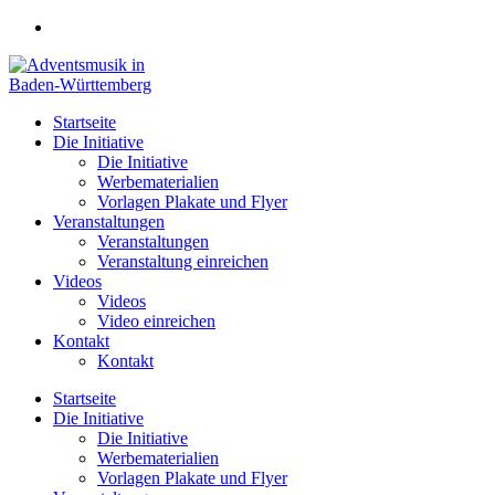
Zum
Inhalt
springen
Startseite
Die Initiative
Die Initiative
Werbematerialien
Vorlagen Plakate und Flyer
Veranstaltungen
Veranstaltungen
Veranstaltung einreichen
Videos
Videos
Video einreichen
Kontakt
Kontakt
Startseite
Die Initiative
Die Initiative
Werbematerialien
Vorlagen Plakate und Flyer