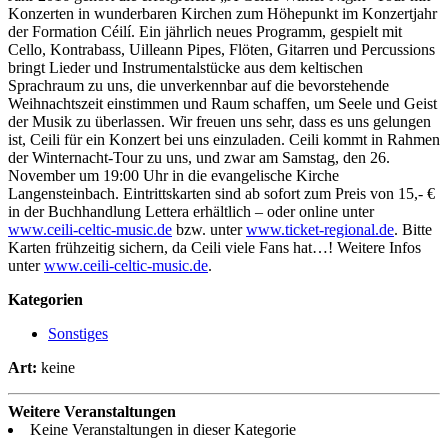
Konzerten in wunderbaren Kirchen zum Höhepunkt im Konzertjahr
der Formation Céilí. Ein jährlich neues Programm, gespielt mit
Cello, Kontrabass, Uilleann Pipes, Flöten, Gitarren und Percussions
bringt Lieder und Instrumentalstücke aus dem keltischen
Sprachraum zu uns, die unverkennbar auf die bevorstehende
Weihnachtszeit einstimmen und Raum schaffen, um Seele und Geist
der Musik zu überlassen. Wir freuen uns sehr, dass es uns gelungen
ist, Ceili für ein Konzert bei uns einzuladen. Ceili kommt in Rahmen
der Winternacht-Tour zu uns, und zwar am Samstag, den 26.
November um 19:00 Uhr in die evangelische Kirche
Langensteinbach. Eintrittskarten sind ab sofort zum Preis von 15,- €
in der Buchhandlung Lettera erhältlich – oder online unter
www.ceili-celtic-music.de
bzw. unter
www.ticket-regional.de
. Bitte
Karten frühzeitig sichern, da Ceili viele Fans hat…! Weitere Infos
unter
www.ceili-celtic-music.de
.
Kategorien
Sonstiges
Art:
keine
Weitere Veranstaltungen
Keine Veranstaltungen in dieser Kategorie