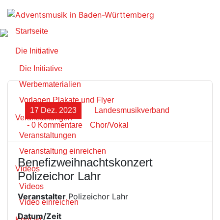
Zum
Inhalt
springen
Startseite
Die Initiative
Die Initiative
Werbematerialien
Vorlagen Plakate und Flyer
17 Dez. 2023
Landesmusikverband
Veranstaltungen
- 0 Kommentare
Chor/Vokal
Veranstaltungen
Veranstaltung einreichen
Benefizweihnachtskonzert
Videos
Polizeichor Lahr
Videos
Veranstalter
Polizeichor Lahr
Video einreichen
Datum/Zeit
Kontakt