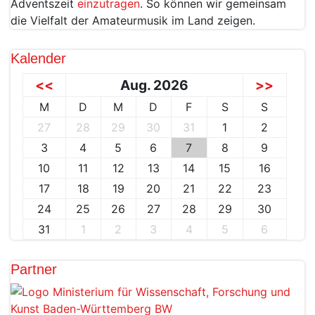
Adventszeit
einzutragen
. So können wir gemeinsam
die Vielfalt der Amateurmusik im Land zeigen.
Kalender
<<
Aug. 2026
>>
M
D
M
D
F
S
S
27
28
29
30
31
1
2
3
4
5
6
7
8
9
10
11
12
13
14
15
16
17
18
19
20
21
22
23
24
25
26
27
28
29
30
31
1
2
3
4
5
6
Partner