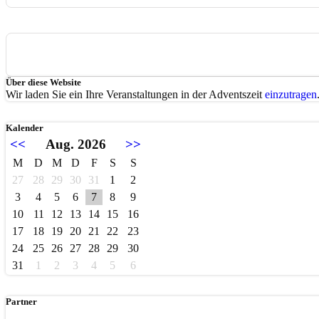
Über diese Website
Wir laden Sie ein Ihre Veranstaltungen in der Adventszeit
einzutragen
Kalender
<<
Aug. 2026
>>
M
D
M
D
F
S
S
27
28
29
30
31
1
2
3
4
5
6
7
8
9
10
11
12
13
14
15
16
17
18
19
20
21
22
23
24
25
26
27
28
29
30
31
1
2
3
4
5
6
Partner