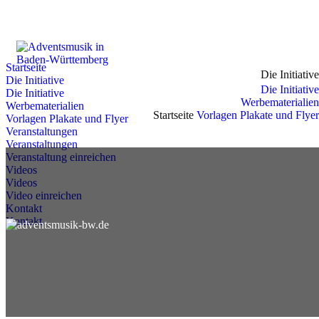
Zum
Inhalt
springen
Startseite
Die Initiative
Die Initiative
Die Initiative
Die Initiative
Werbematerialien
Werbematerialien
Startseite
Vorlagen Plakate und Flyer
Vorlagen Plakate und Flyer
Veranstaltungen
Veranstaltungen
Veranstaltung einreichen
Videos
Videos
Video einreichen
Kontakt
Kontakt