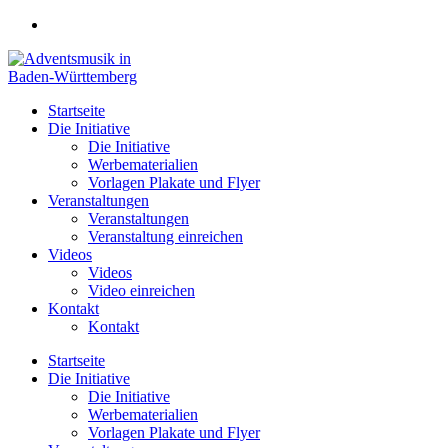
Zum
Inhalt
springen
Startseite
Die Initiative
Die Initiative
Werbematerialien
Vorlagen Plakate und Flyer
Veranstaltungen
Veranstaltungen
Veranstaltung einreichen
Videos
Videos
Video einreichen
Kontakt
Kontakt
Startseite
Die Initiative
Die Initiative
Werbematerialien
Vorlagen Plakate und Flyer