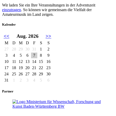
Wir laden Sie ein Ihre Veranstaltungen in der Adventszeit
einzutragen
. So können wir gemeinsam die Vielfalt der
Amateurmusik im Land zeigen.
Kalender
<<
Aug. 2026
>>
M
D
M
D
F
S
S
27
28
29
30
31
1
2
3
4
5
6
7
8
9
10
11
12
13
14
15
16
17
18
19
20
21
22
23
24
25
26
27
28
29
30
31
1
2
3
4
5
6
Partner