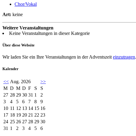
Chor/Vokal
Art:
keine
Weitere Veranstaltungen
Keine Veranstaltungen in dieser Kategorie
Über diese Website
Wir laden Sie ein Ihre Veranstaltungen in der Adventszeit
einzutragen
Kalender
<<
Aug. 2026
>>
M
D
M
D
F
S
S
27
28
29
30
31
1
2
3
4
5
6
7
8
9
10
11
12
13
14
15
16
17
18
19
20
21
22
23
24
25
26
27
28
29
30
31
1
2
3
4
5
6