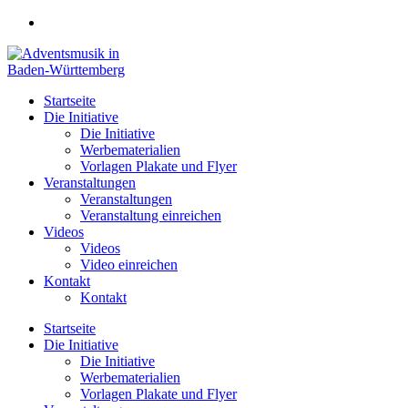
Zum
Inhalt
springen
Startseite
Die Initiative
Die Initiative
Werbematerialien
Vorlagen Plakate und Flyer
Veranstaltungen
Veranstaltungen
Veranstaltung einreichen
Videos
Videos
Video einreichen
Kontakt
Kontakt
Startseite
Die Initiative
Die Initiative
Werbematerialien
Vorlagen Plakate und Flyer