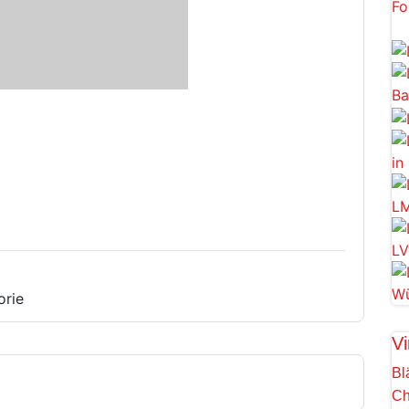
orie
Vi
Bl
Ch