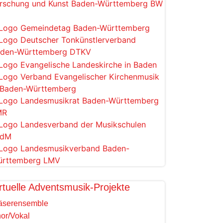
rtuelle Adventsmusik-Projekte
äserensemble
or/Vokal