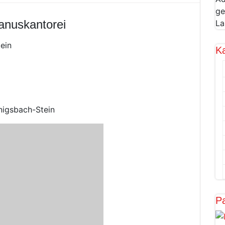
ge
anuskantorei
La
ein
K
nigsbach-Stein
Pa