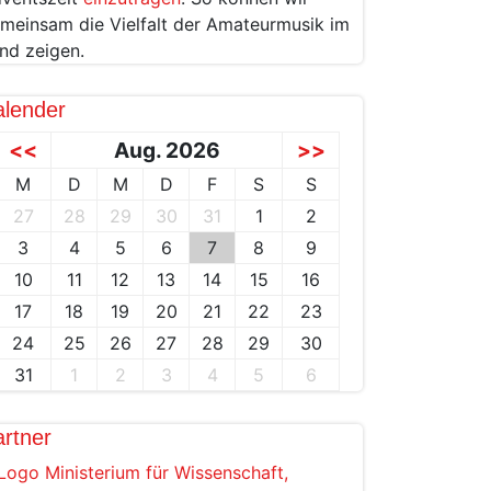
meinsam die Vielfalt der Amateurmusik im
nd zeigen.
alender
<<
Aug. 2026
>>
M
D
M
D
F
S
S
27
28
29
30
31
1
2
3
4
5
6
7
8
9
10
11
12
13
14
15
16
17
18
19
20
21
22
23
24
25
26
27
28
29
30
31
1
2
3
4
5
6
rtner