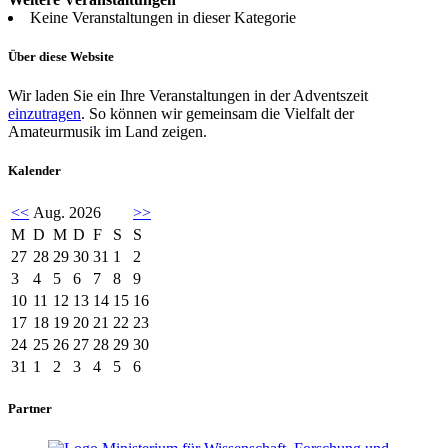
Keine Veranstaltungen in dieser Kategorie
Über diese Website
Wir laden Sie ein Ihre Veranstaltungen in der Adventszeit
einzutragen
. So können wir gemeinsam die Vielfalt der
Amateurmusik im Land zeigen.
Kalender
<<
Aug. 2026
>>
M
D
M
D
F
S
S
27
28
29
30
31
1
2
3
4
5
6
7
8
9
10
11
12
13
14
15
16
17
18
19
20
21
22
23
24
25
26
27
28
29
30
31
1
2
3
4
5
6
Partner