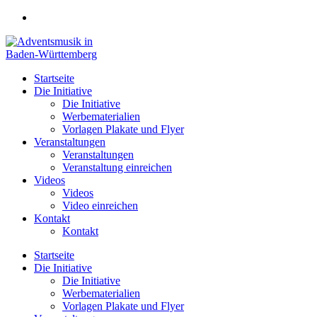
Zum
Inhalt
springen
Startseite
Die Initiative
Die Initiative
Werbematerialien
Vorlagen Plakate und Flyer
Veranstaltungen
Veranstaltungen
Veranstaltung einreichen
Videos
Videos
Video einreichen
Kontakt
Kontakt
Startseite
Die Initiative
Die Initiative
Werbematerialien
Vorlagen Plakate und Flyer