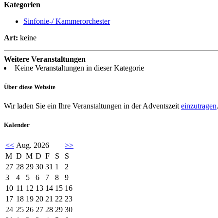
Kategorien
Sinfonie-/ Kammerorchester
Art:
keine
Weitere Veranstaltungen
Keine Veranstaltungen in dieser Kategorie
Über diese Website
Wir laden Sie ein Ihre Veranstaltungen in der Adventszeit
einzutragen
Kalender
<<
Aug. 2026
>>
M
D
M
D
F
S
S
27
28
29
30
31
1
2
3
4
5
6
7
8
9
10
11
12
13
14
15
16
17
18
19
20
21
22
23
24
25
26
27
28
29
30