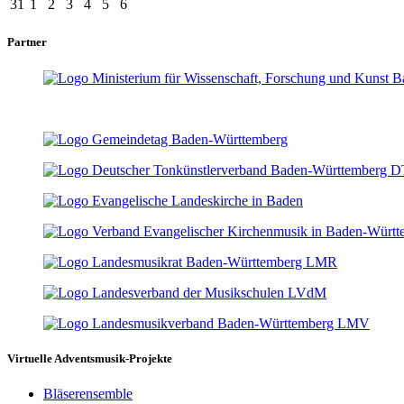
31
1
2
3
4
5
6
Partner
Virtuelle Adventsmusik-Projekte
Bläserensemble