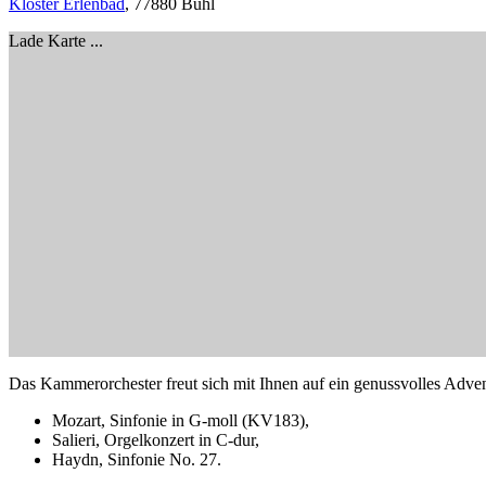
Kloster Erlenbad
, 77880 Bühl
Lade Karte ...
Das Kammerorchester freut sich mit Ihnen auf ein genussvolles Adve
Mozart, Sinfonie in G-moll (KV183),
Salieri, Orgelkonzert in C-dur,
Haydn, Sinfonie No. 27.