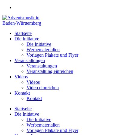
Zum
Inhalt
springen
Startseite
Die Initiative
Die Initiative
Werbematerialien
Vorlagen Plakate und Flyer
Veranstaltungen
Veranstaltungen
Veranstaltung einreichen
Videos
Videos
Video einreichen
Kontakt
Kontakt
Startseite
Die Initiative
Die Initiative
Werbematerialien
Vorlagen Plakate und Flyer