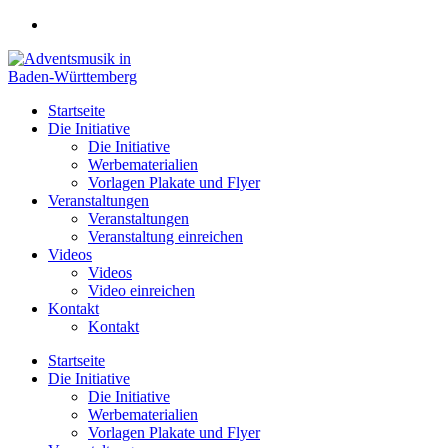
Zum
Inhalt
springen
Startseite
Die Initiative
Die Initiative
Werbematerialien
Vorlagen Plakate und Flyer
Veranstaltungen
Veranstaltungen
Veranstaltung einreichen
Videos
Videos
Video einreichen
Kontakt
Kontakt
Startseite
Die Initiative
Die Initiative
Werbematerialien
Vorlagen Plakate und Flyer