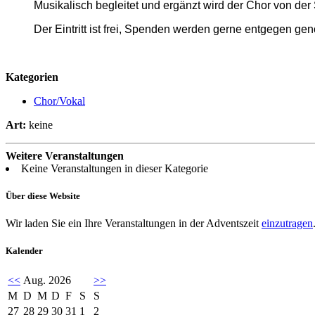
Musikalisch begleitet und ergänzt wird der Chor von der 
Der Eintritt ist frei, Spenden werden gerne entgegen g
Kategorien
Chor/Vokal
Art:
keine
Weitere Veranstaltungen
Keine Veranstaltungen in dieser Kategorie
Über diese Website
Wir laden Sie ein Ihre Veranstaltungen in der Adventszeit
einzutragen
Kalender
<<
Aug. 2026
>>
M
D
M
D
F
S
S
27
28
29
30
31
1
2