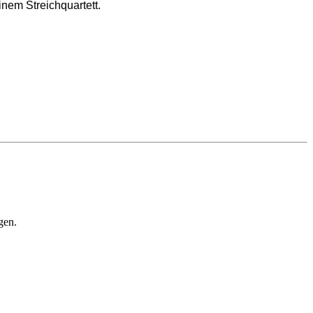
inem Streichquartett.
gen.