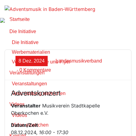
Zum
Inhalt
springen
Startseite
Die Initiative
Die Initiative
Werbematerialien
8 Dez. 2024
Landesmusikverband
Vorlagen Plakate und Flyer
- 0 Kommentare
Veranstaltungen
Veranstaltungen
Adventskonzert
Veranstaltung einreichen
Videos
Veranstalter
Musikverein Stadtkapelle
Oberkochen e.V.
Videos
Datum/Zeit
Video einreichen
08.12.2024,
16:00 - 17:30
Kontakt