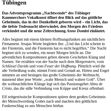
Tübingen
Das Adventsprogramm „Nachtwende“ des Tübinger
Kammerchors Vokalkunst öffnet den Blick auf das göttliche
Geheimnis, das in der Dunkelheit geboren wird – ein Licht, das
die tiefste Todesnacht überwindet, den Morgen des Friedens
verkündet und die neue Zeitrechnung
Anno Domini
einläutet.
Alles beginnt mit einem kleinen Hoffnungsfunken am nächtlichen
Firmament. Jesajas Worte begleiten ihn: „Und das Licht scheint in
der Finsternis, und die Finsternis hat es nicht begriffen.“ Die Nacht
beginnt sich zu wenden, ein neuer Morgen bricht an. Die
adventlichen Kompositionen geben diesem Geschehen Klang und
Namen. Sie erzählen von der Suche nach dem
Morgenstern
, vom
Schlüssel Davids
und vom
Feuer der Hoffnung
. Plötzlich wird die
alte Verheißung wahr, nimmt Form und Gestalt an. Hirten und Engel
stimmen an und besingen das große Geheimnis der
Weihnacht
,
staunend über jene Worte: „wahr Mensch und wahrer Gott“. Über
die weihnachtlichen Klänge legt sich das Passionsgebet
Alma de
Cristo
, das die stille Verbindung von Krippe und Kreuz offenbart.
Elf zeitgenössische Kompositionen spüren dem großen Geheimnis
der Menschwerdung Gottes nach und machen den göttlichen
Funkenschlag zu uns Menschen hörbar.