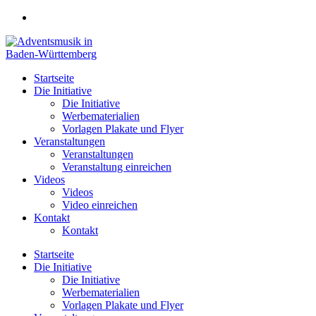
Zum
Inhalt
springen
Startseite
Die Initiative
Die Initiative
Werbematerialien
Vorlagen Plakate und Flyer
Veranstaltungen
Veranstaltungen
Veranstaltung einreichen
Videos
Videos
Video einreichen
Kontakt
Kontakt
Startseite
Die Initiative
Die Initiative
Werbematerialien
Vorlagen Plakate und Flyer