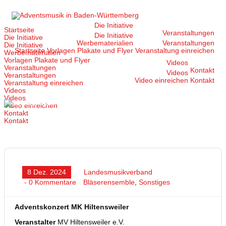
Zum
Inhalt
springen
Die Initiative
Startseite
Veranstaltungen
Die Initiative
Die Initiative
Werbematerialien
Veranstaltungen
Die Initiative
Startseite
Vorlagen Plakate und Flyer
Veranstaltung einreichen
Werbematerialien
Vorlagen Plakate und Flyer
Videos
Veranstaltungen
Kontakt
Videos
Veranstaltungen
Video einreichen
Kontakt
Veranstaltung einreichen
Videos
Videos
Video einreichen
Kontakt
Kontakt
8 Dez. 2024
Landesmusikverband
- 0 Kommentare
Bläserensemble
,
Sonstiges
Adventskonzert MK Hiltensweiler
Veranstalter
MV Hiltensweiler e.V.