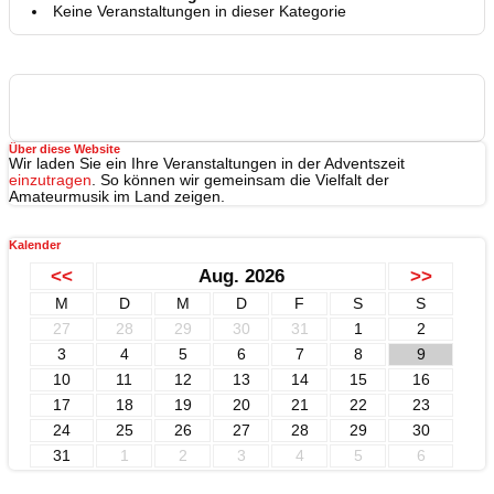
Keine Veranstaltungen in dieser Kategorie
Über diese Website
Wir laden Sie ein Ihre Veranstaltungen in der Adventszeit
einzutragen
. So können wir gemeinsam die Vielfalt der
Amateurmusik im Land zeigen.
Kalender
<<
Aug. 2026
>>
M
D
M
D
F
S
S
27
28
29
30
31
1
2
3
4
5
6
7
8
9
10
11
12
13
14
15
16
17
18
19
20
21
22
23
24
25
26
27
28
29
30
31
1
2
3
4
5
6