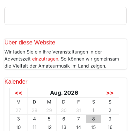
Über diese Website
Wir laden Sie ein Ihre Veranstaltungen in der
Adventszeit
einzutragen
. So können wir gemeinsam
die Vielfalt der Amateurmusik im Land zeigen.
Kalender
<<
Aug. 2026
>>
M
D
M
D
F
S
S
27
28
29
30
31
1
2
3
4
5
6
7
8
9
10
11
12
13
14
15
16