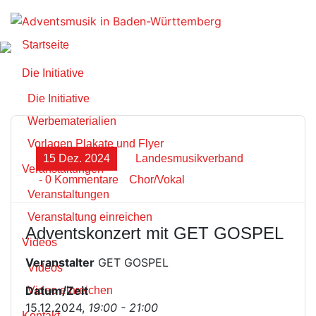
Zum
Inhalt
springen
Startseite
Die Initiative
Die Initiative
Werbematerialien
Vorlagen Plakate und Flyer
15 Dez. 2024
Landesmusikverband
Veranstaltungen
- 0 Kommentare
Chor/Vokal
Veranstaltungen
Veranstaltung einreichen
Adventskonzert mit GET GOSPEL
Videos
Veranstalter
GET GOSPEL
Videos
Datum/Zeit
Video einreichen
15.12.2024,
19:00 - 21:00
Kontakt