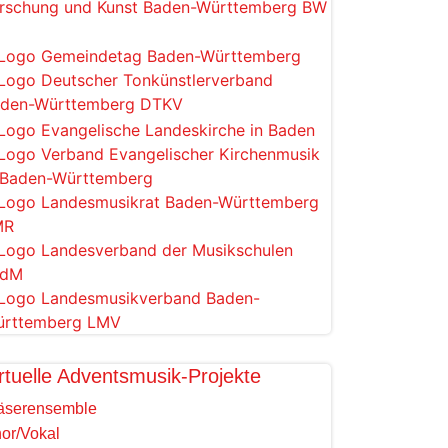
rtuelle Adventsmusik-Projekte
äserensemble
or/Vokal