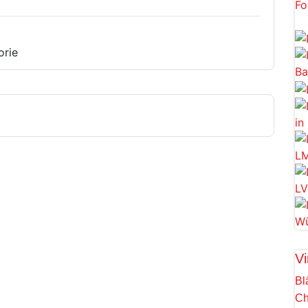
orie
Vi
Bl
Ch