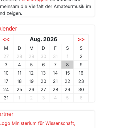
meinsam die Vielfalt der Amateurmusik im
nd zeigen.
alender
<<
Aug. 2026
>>
M
D
M
D
F
S
S
27
28
29
30
31
1
2
3
4
5
6
7
8
9
10
11
12
13
14
15
16
17
18
19
20
21
22
23
24
25
26
27
28
29
30
31
1
2
3
4
5
6
rtner