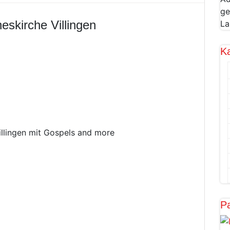
ge
eskirche Villingen
La
K
illingen mit Gospels and more
Pa