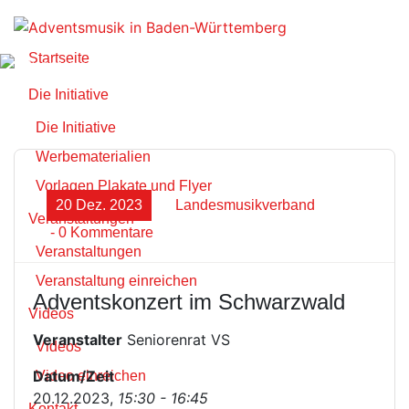
Zum
Inhalt
springen
Startseite
Die Initiative
Die Initiative
Werbematerialien
Vorlagen Plakate und Flyer
20 Dez. 2023
Landesmusikverband
Veranstaltungen
- 0 Kommentare
Veranstaltungen
Veranstaltung einreichen
Adventskonzert im Schwarzwald
Videos
Veranstalter
Seniorenrat VS
Videos
Datum/Zeit
Video einreichen
20.12.2023,
15:30 - 16:45
Kontakt