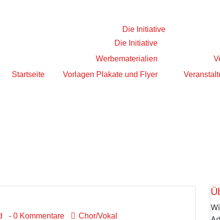
Die Initiative
Die Initiative
Werbematerialien
V
Startseite
Vorlagen Plakate und Flyer
Veranstalt
Ü
Wi
d
- 0 Kommentare
Chor/Vokal
Ad