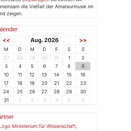
meinsam die Vielfalt der Amateurmusik im
nd zeigen.
alender
<<
Aug. 2026
>>
M
D
M
D
F
S
S
27
28
29
30
31
1
2
3
4
5
6
7
8
9
10
11
12
13
14
15
16
17
18
19
20
21
22
23
24
25
26
27
28
29
30
31
1
2
3
4
5
6
rtner