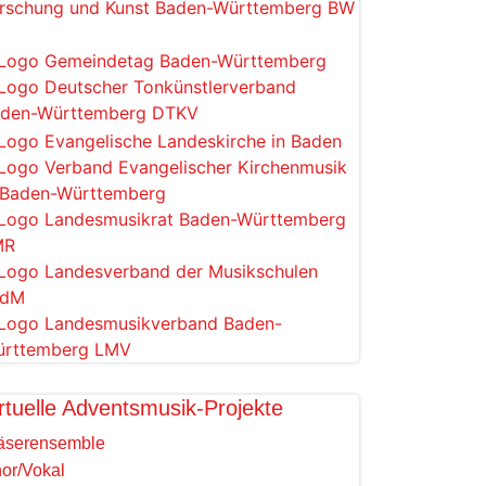
rtuelle Adventsmusik-Projekte
äserensemble
or/Vokal