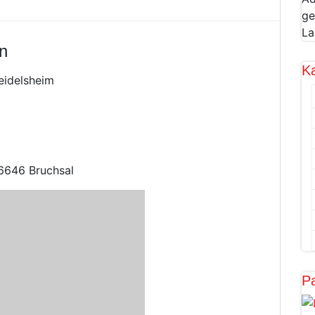
ge
La
n
K
eidelsheim
76646 Bruchsal
Pa