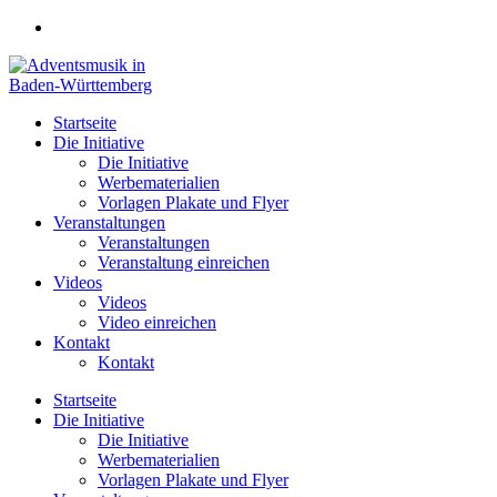
Zum
Inhalt
springen
Startseite
Die Initiative
Die Initiative
Werbematerialien
Vorlagen Plakate und Flyer
Veranstaltungen
Veranstaltungen
Veranstaltung einreichen
Videos
Videos
Video einreichen
Kontakt
Kontakt
Startseite
Die Initiative
Die Initiative
Werbematerialien
Vorlagen Plakate und Flyer