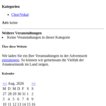
Kategorien
Chor/Vokal
Art:
keine
Weitere Veranstaltungen
Keine Veranstaltungen in dieser Kategorie
Über diese Website
Wir laden Sie ein Ihre Veranstaltungen in der Adventszeit
einzutragen
. So können wir gemeinsam die Vielfalt der
Amateurmusik im Land zeigen.
Kalender
<<
Aug. 2026
>>
M
D
M
D
F
S
S
27
28
29
30
31
1
2
3
4
5
6
7
8
9
10
11
12
13
14
15
16