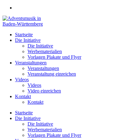
Zum
Inhalt
springen
Startseite
Die Initiative
Die Initiative
Werbematerialien
Vorlagen Plakate und Flyer
Veranstaltungen
Veranstaltungen
Veranstaltung einreichen
Videos
Videos
Video einreichen
Kontakt
Kontakt
Startseite
Die Initiative
Die Initiative
Werbematerialien
Vorlagen Plakate und Flyer