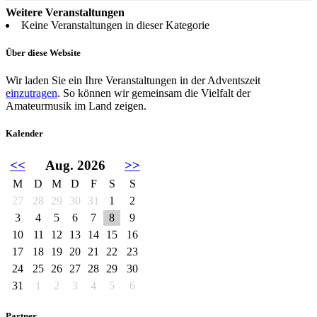
Weitere Veranstaltungen
Keine Veranstaltungen in dieser Kategorie
Über diese Website
Wir laden Sie ein Ihre Veranstaltungen in der Adventszeit
einzutragen
. So können wir gemeinsam die Vielfalt der
Amateurmusik im Land zeigen.
Kalender
<<
Aug. 2026
>>
M
D
M
D
F
S
S
27
28
29
30
31
1
2
3
4
5
6
7
8
9
10
11
12
13
14
15
16
17
18
19
20
21
22
23
24
25
26
27
28
29
30
31
1
2
3
4
5
6
Partner