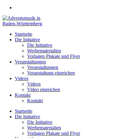
Zum
Inhalt
springen
Startseite
Die Initiative
Die Initiative
Werbematerialien
Vorlagen Plakate und Flyer
Veranstaltungen
Veranstaltungen
Veranstaltung einreichen
Videos
Videos
Video einreichen
Kontakt
Kontakt
Startseite
Die Initiative
Die Initiative
Werbematerialien
Vorlagen Plakate und Flyer