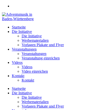
Zum
Inhalt
springen
Startseite
Die Initiative
Die Initiative
Werbematerialien
Vorlagen Plakate und Flyer
Veranstaltungen
Veranstaltungen
Veranstaltung einreichen
Videos
Videos
Video einreichen
Kontakt
Kontakt
Startseite
Die Initiative
Die Initiative
Werbematerialien
Vorlagen Plakate und Flyer