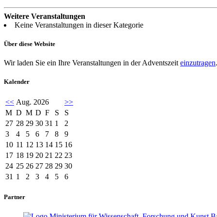
Weitere Veranstaltungen
Keine Veranstaltungen in dieser Kategorie
Über diese Website
Wir laden Sie ein Ihre Veranstaltungen in der Adventszeit
einzutragen
Kalender
<<
Aug. 2026
>>
M
D
M
D
F
S
S
27
28
29
30
31
1
2
3
4
5
6
7
8
9
10
11
12
13
14
15
16
17
18
19
20
21
22
23
24
25
26
27
28
29
30
31
1
2
3
4
5
6
Partner