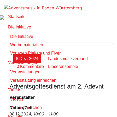
Zum
Inhalt
springen
Startseite
Die Initiative
Die Initiative
Werbematerialien
Vorlagen Plakate und Flyer
8 Dez. 2024
Landesmusikverband
Veranstaltungen
- 0 Kommentare
Bläserensemble
Veranstaltungen
Veranstaltung einreichen
Adventsgottesdienst am 2. Adevnt
Videos
Veranstalter
Videos
Datum/Zeit
Video einreichen
08.12.2024,
10:00 - 11:00
Kontakt