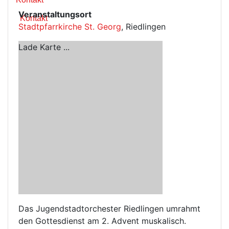
Veranstaltungsort
Kontakt
Stadtpfarrkirche St. Georg
, Riedlingen
Lade Karte ...
Das Jugendstadtorchester Riedlingen umrahmt
den Gottesdienst am 2. Advent muskalisch.