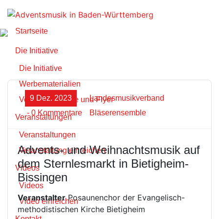
Zum
Inhalt
springen
Startseite
Die Initiative
Die Initiative
Werbematerialien
9 Dez. 2023
Landesmusikverband
Vorlagen Plakate und Flyer
- 0 Kommentare
Bläserensemble
Veranstaltungen
Veranstaltungen
Advents- und Weihnachtsmusik auf
Veranstaltung einreichen
dem Sternlesmarkt in Bietigheim-
Videos
Bissingen
Videos
Veranstalter
Posaunenchor der Evangelisch-
Video einreichen
methodistischen Kirche Bietigheim
Kontakt