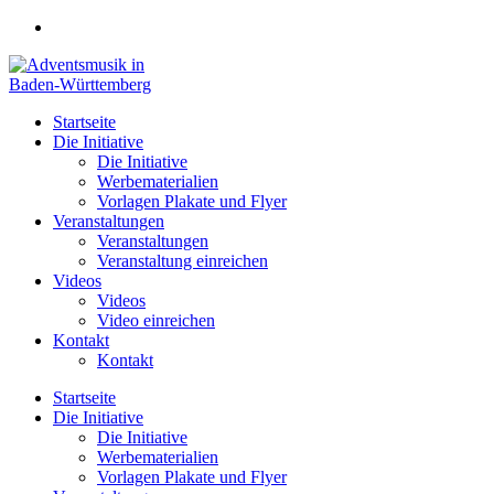
Zum
Inhalt
springen
Startseite
Die Initiative
Die Initiative
Werbematerialien
Vorlagen Plakate und Flyer
Veranstaltungen
Veranstaltungen
Veranstaltung einreichen
Videos
Videos
Video einreichen
Kontakt
Kontakt
Startseite
Die Initiative
Die Initiative
Werbematerialien
Vorlagen Plakate und Flyer