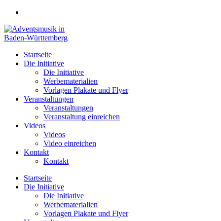
Zum
Inhalt
springen
Startseite
Die Initiative
Die Initiative
Werbematerialien
Vorlagen Plakate und Flyer
Veranstaltungen
Veranstaltungen
Veranstaltung einreichen
Videos
Videos
Video einreichen
Kontakt
Kontakt
Startseite
Die Initiative
Die Initiative
Werbematerialien
Vorlagen Plakate und Flyer