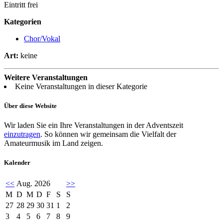
Eintritt frei
Kategorien
Chor/Vokal
Art:
keine
Weitere Veranstaltungen
Keine Veranstaltungen in dieser Kategorie
Über diese Website
Wir laden Sie ein Ihre Veranstaltungen in der Adventszeit
einzutragen
. So können wir gemeinsam die Vielfalt der
Amateurmusik im Land zeigen.
Kalender
<<
Aug. 2026
>>
M
D
M
D
F
S
S
27
28
29
30
31
1
2
3
4
5
6
7
8
9