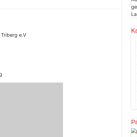
ge
La
K
Triberg e.V
g
Pa