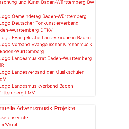
rtuelle Adventsmusik-Projekte
äserensemble
or/Vokal