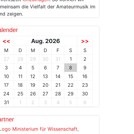
meinsam die Vielfalt der Amateurmusik im
nd zeigen.
alender
<<
Aug. 2026
>>
M
D
M
D
F
S
S
27
28
29
30
31
1
2
3
4
5
6
7
8
9
10
11
12
13
14
15
16
17
18
19
20
21
22
23
24
25
26
27
28
29
30
31
1
2
3
4
5
6
rtner