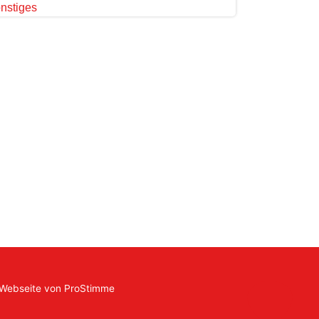
nstiges
 Webseite von
ProStimme