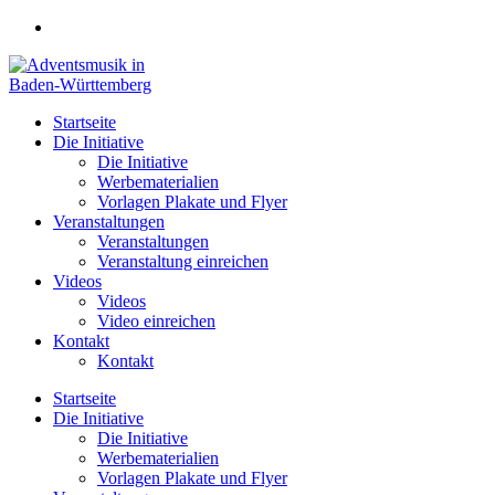
Zum
Inhalt
springen
Startseite
Die Initiative
Die Initiative
Werbematerialien
Vorlagen Plakate und Flyer
Veranstaltungen
Veranstaltungen
Veranstaltung einreichen
Videos
Videos
Video einreichen
Kontakt
Kontakt
Startseite
Die Initiative
Die Initiative
Werbematerialien
Vorlagen Plakate und Flyer