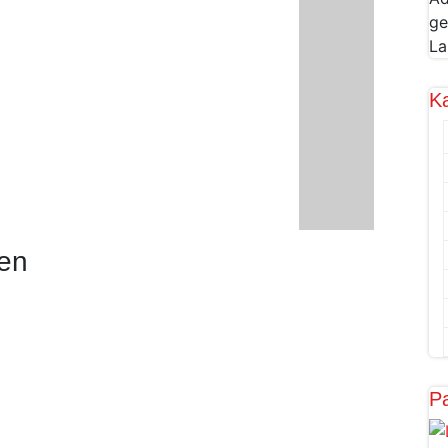
ge
La
K
en
Pa