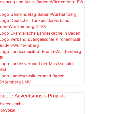
rtuelle Adventsmusik-Projekte
äserensemble
or/Vokal