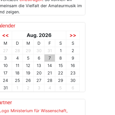
meinsam die Vielfalt der Amateurmusik im
nd zeigen.
alender
<<
Aug. 2026
>>
M
D
M
D
F
S
S
27
28
29
30
31
1
2
3
4
5
6
7
8
9
10
11
12
13
14
15
16
17
18
19
20
21
22
23
24
25
26
27
28
29
30
31
1
2
3
4
5
6
rtner