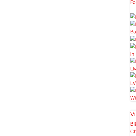
Vi
Bl
Ch