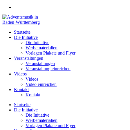
Zum
Inhalt
springen
Startseite
Die Initiative
Die Initiative
Werbematerialien
Vorlagen Plakate und Flyer
Veranstaltungen
Veranstaltungen
Veranstaltung einreichen
Videos
Videos
Video einreichen
Kontakt
Kontakt
Startseite
Die Initiative
Die Initiative
Werbematerialien
Vorlagen Plakate und Flyer