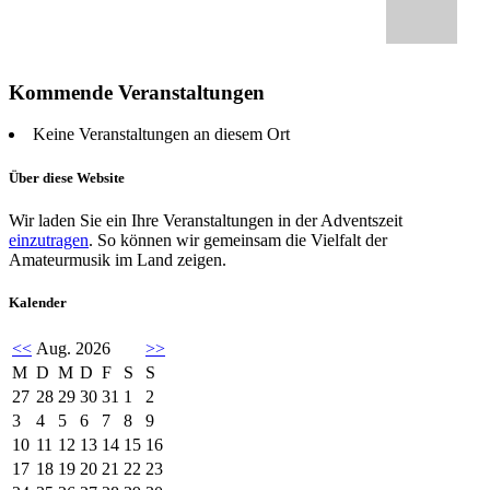
Kommende Veranstaltungen
Keine Veranstaltungen an diesem Ort
Über diese Website
Wir laden Sie ein Ihre Veranstaltungen in der Adventszeit
einzutragen
. So können wir gemeinsam die Vielfalt der
Amateurmusik im Land zeigen.
Kalender
<<
Aug. 2026
>>
M
D
M
D
F
S
S
27
28
29
30
31
1
2
3
4
5
6
7
8
9
10
11
12
13
14
15
16
17
18
19
20
21
22
23