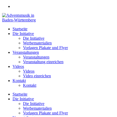
Zum
Inhalt
springen
Startseite
Die Initiative
Die Initiative
Werbematerialien
Vorlagen Plakate und Flyer
Veranstaltungen
Veranstaltungen
Veranstaltung einreichen
Videos
Videos
Video einreichen
Kontakt
Kontakt
Startseite
Die Initiative
Die Initiative
Werbematerialien
Vorlagen Plakate und Flyer