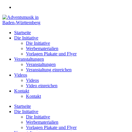
Zum
Inhalt
springen
Startseite
Die Initiative
Die Initiative
Werbematerialien
Vorlagen Plakate und Flyer
Veranstaltungen
Veranstaltungen
Veranstaltung einreichen
Videos
Videos
Video einreichen
Kontakt
Kontakt
Startseite
Die Initiative
Die Initiative
Werbematerialien
Vorlagen Plakate und Flyer