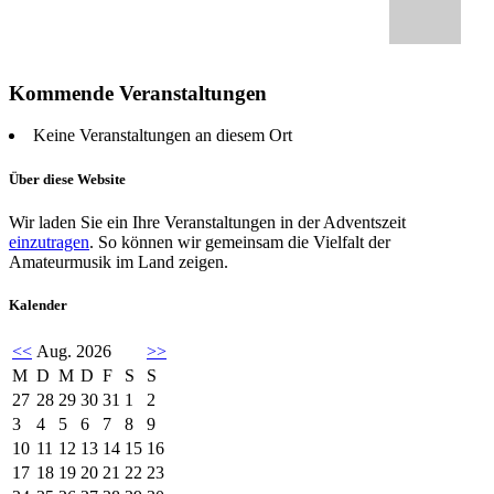
Kommende Veranstaltungen
Keine Veranstaltungen an diesem Ort
Über diese Website
Wir laden Sie ein Ihre Veranstaltungen in der Adventszeit
einzutragen
. So können wir gemeinsam die Vielfalt der
Amateurmusik im Land zeigen.
Kalender
<<
Aug. 2026
>>
M
D
M
D
F
S
S
27
28
29
30
31
1
2
3
4
5
6
7
8
9
10
11
12
13
14
15
16
17
18
19
20
21
22
23