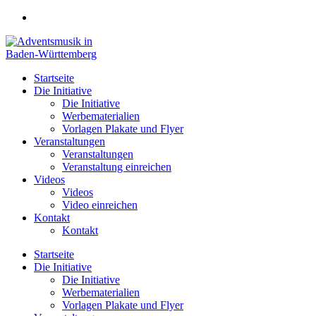
Zum
Inhalt
springen
Startseite
Die Initiative
Die Initiative
Werbematerialien
Vorlagen Plakate und Flyer
Veranstaltungen
Veranstaltungen
Veranstaltung einreichen
Videos
Videos
Video einreichen
Kontakt
Kontakt
Startseite
Die Initiative
Die Initiative
Werbematerialien
Vorlagen Plakate und Flyer