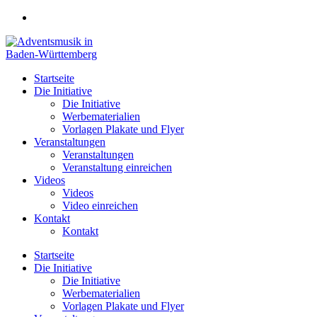
Zum
Inhalt
springen
Startseite
Die Initiative
Die Initiative
Werbematerialien
Vorlagen Plakate und Flyer
Veranstaltungen
Veranstaltungen
Veranstaltung einreichen
Videos
Videos
Video einreichen
Kontakt
Kontakt
Startseite
Die Initiative
Die Initiative
Werbematerialien
Vorlagen Plakate und Flyer