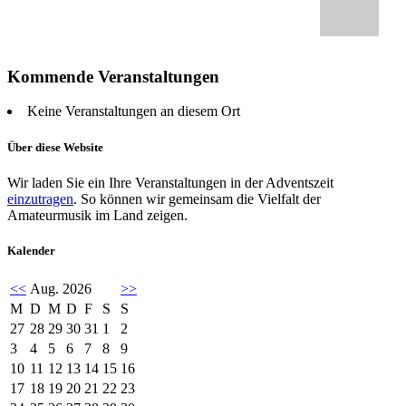
Kommende Veranstaltungen
Keine Veranstaltungen an diesem Ort
Über diese Website
Wir laden Sie ein Ihre Veranstaltungen in der Adventszeit
einzutragen
. So können wir gemeinsam die Vielfalt der
Amateurmusik im Land zeigen.
Kalender
<<
Aug. 2026
>>
M
D
M
D
F
S
S
27
28
29
30
31
1
2
3
4
5
6
7
8
9
10
11
12
13
14
15
16
17
18
19
20
21
22
23