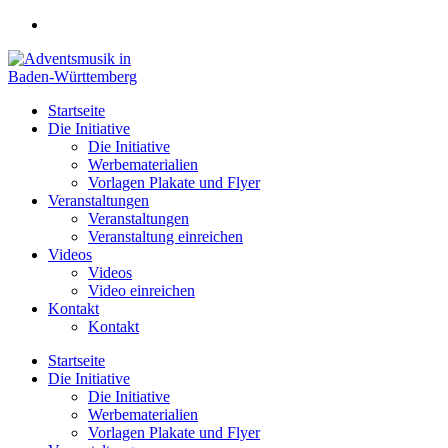
Zum
Inhalt
springen
Startseite
Die Initiative
Die Initiative
Werbematerialien
Vorlagen Plakate und Flyer
Veranstaltungen
Veranstaltungen
Veranstaltung einreichen
Videos
Videos
Video einreichen
Kontakt
Kontakt
Startseite
Die Initiative
Die Initiative
Werbematerialien
Vorlagen Plakate und Flyer