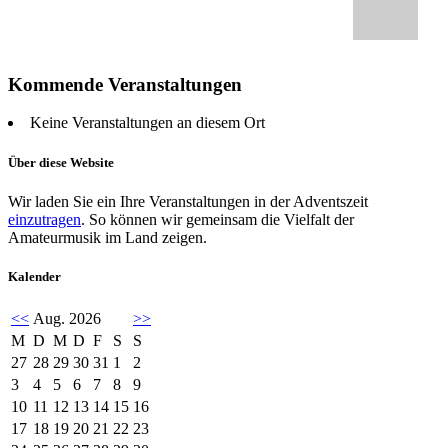
Kommende Veranstaltungen
Keine Veranstaltungen an diesem Ort
Über diese Website
Wir laden Sie ein Ihre Veranstaltungen in der Adventszeit
einzutragen
. So können wir gemeinsam die Vielfalt der
Amateurmusik im Land zeigen.
Kalender
<<
Aug. 2026
>>
M
D
M
D
F
S
S
27
28
29
30
31
1
2
3
4
5
6
7
8
9
10
11
12
13
14
15
16
17
18
19
20
21
22
23